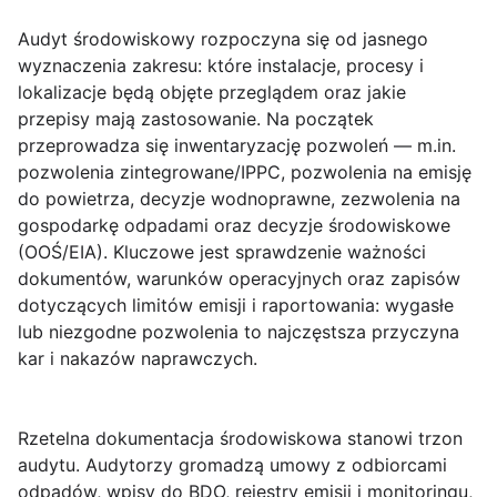
Audyt środowiskowy
rozpoczyna się od jasnego
wyznaczenia zakresu: które instalacje, procesy i
lokalizacje będą objęte przeglądem oraz jakie
przepisy mają zastosowanie. Na początek
przeprowadza się inwentaryzację pozwoleń — m.in.
pozwolenia zintegrowane/IPPC, pozwolenia na emisję
do powietrza, decyzje wodnoprawne, zezwolenia na
gospodarkę odpadami oraz decyzje środowiskowe
(OOŚ/EIA). Kluczowe jest sprawdzenie ważności
dokumentów, warunków operacyjnych oraz zapisów
dotyczących limitów emisji i raportowania: wygasłe
lub niezgodne pozwolenia to najczęstsza przyczyna
kar i nakazów naprawczych.
Rzetelna
dokumentacja środowiskowa
stanowi trzon
audytu. Audytorzy gromadzą umowy z odbiorcami
odpadów, wpisy do BDO, rejestry emisji i monitoringu,