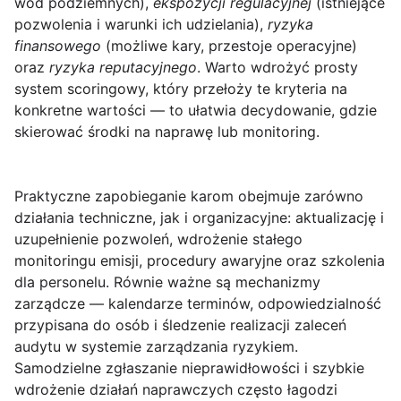
wód podziemnych),
ekspozycji regulacyjnej
(istniejące
pozwolenia i warunki ich udzielania),
ryzyka
finansowego
(możliwe kary, przestoje operacyjne)
oraz
ryzyka reputacyjnego
. Warto wdrożyć prosty
system scoringowy, który przełoży te kryteria na
konkretne wartości — to ułatwia decydowanie, gdzie
skierować środki na naprawę lub monitoring.
Praktyczne zapobieganie karom obejmuje zarówno
działania techniczne, jak i organizacyjne: aktualizację i
uzupełnienie pozwoleń, wdrożenie stałego
monitoringu emisji, procedury awaryjne oraz szkolenia
dla personelu. Równie ważne są mechanizmy
zarządcze — kalendarze terminów, odpowiedzialność
przypisana do osób i śledzenie realizacji zaleceń
audytu w systemie zarządzania ryzykiem.
Samodzielne zgłaszanie nieprawidłowości i szybkie
wdrożenie działań naprawczych często łagodzi