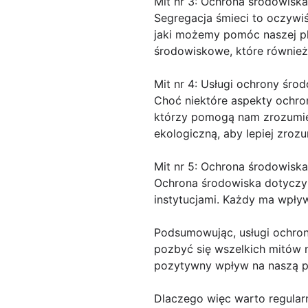
Mit nr 3: Ochrona środowiska
Segregacja śmieci to oczywiś
jaki możemy pomóc naszej plan
środowiskowe, które również
Mit nr 4: Usługi ochrony śro
Choć niektóre aspekty ochro
którzy pomogą nam zrozumie
ekologiczną, aby lepiej zroz
Mit nr 5: Ochrona środowiska 
Ochrona środowiska dotyczy 
instytucjami. Każdy ma wpły
Podsumowując, usługi ochron
pozbyć się wszelkich mitów n
pozytywny wpływ na naszą pl
Dlaczego więc warto regular