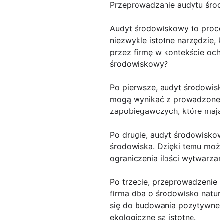
Przeprowadzanie audytu śro
Audyt środowiskowy to proces
niezwykle istotne narzędzie
przez firmę w kontekście oc
środowiskowy?
Po pierwsze, audyt środowis
mogą wynikać z prowadzonej 
zapobiegawczych, które mają
Po drugie, audyt środowisko
środowiska. Dzięki temu możl
ograniczenia ilości wytwarz
Po trzecie, przeprowadzenie
firma dba o środowisko natur
się do budowania pozytywneg
ekologiczne są istotne.