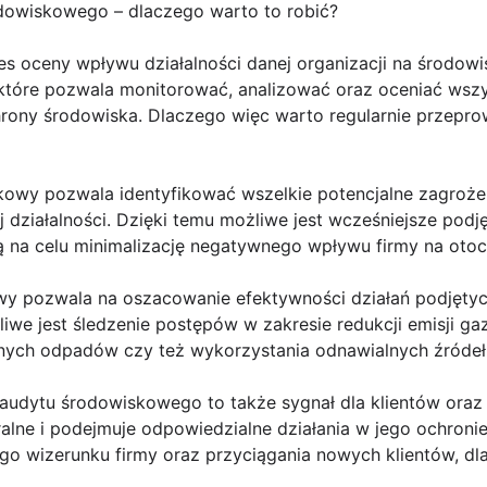
dowiskowego – dlaczego warto to robić?
 oceny wpływu działalności danej organizacji na środowis
, które pozwala monitorować, analizować oraz oceniać wsz
hrony środowiska. Dlaczego więc warto regularnie przepr
kowy pozwala identyfikować wszelkie potencjalne zagrożen
działalności. Dzięki temu możliwe jest wcześniejsze podj
 na celu minimalizację negatywnego wpływu firmy na otocz
wy pozwala na oszacowanie efektywności działań podjętyc
iwe jest śledzenie postępów w zakresie redukcji emisji ga
anych odpadów czy też wykorzystania odnawialnych źródeł 
 audytu środowiskowego to także sygnał dla klientów ora
alne i podejmuje odpowiedzialne działania w jego ochronie
o wizerunku firmy oraz przyciągania nowych klientów, dla