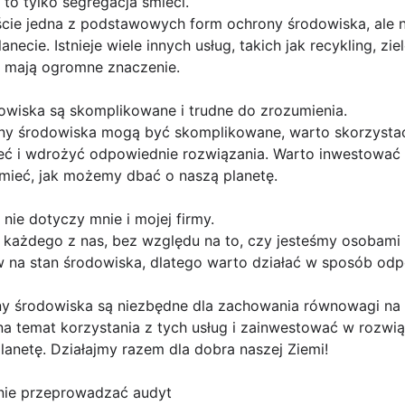
 to tylko segregacja śmieci.
cie jedna z podstawowych form ochrony środowiska, ale ni
ecie. Istnieje wiele innych usług, takich jak recykling, zi
 mają ogromne znaczenie.
dowiska są skomplikowane i trudne do zrozumienia.
ny środowiska mogą być skomplikowane, warto skorzystać 
ć i wdrożyć odpowiednie rozwiązania. Warto inwestować
umieć, jak możemy dbać o naszą planetę.
nie dotyczy mnie i mojej firmy.
każdego z nas, bez względu na to, czy jesteśmy osobami 
w na stan środowiska, dlatego warto działać w sposób odp
y środowiska są niezbędne dla zachowania równowagi na n
a temat korzystania z tych usług i zainwestować w rozwią
anetę. Działajmy razem dla dobra naszej Ziemi!
nie przeprowadzać audyt