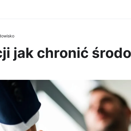
odowisko
i jak chronić środ