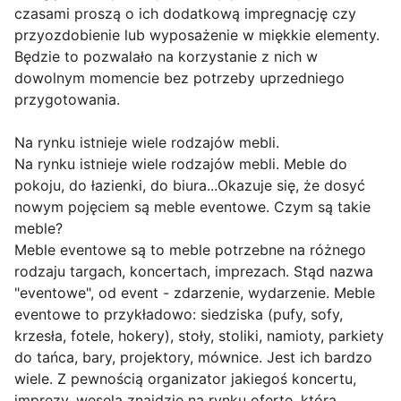
czasami proszą o ich dodatkową impregnację czy
przyozdobienie lub wyposażenie w miękkie elementy.
Będzie to pozwalało na korzystanie z nich w
dowolnym momencie bez potrzeby uprzedniego
przygotowania.
Na rynku istnieje wiele rodzajów mebli.
Na rynku istnieje wiele rodzajów mebli. Meble do
pokoju, do łazienki, do biura...Okazuje się, że dosyć
nowym pojęciem są meble eventowe. Czym są takie
meble?
Meble eventowe są to meble potrzebne na różnego
rodzaju targach, koncertach, imprezach. Stąd nazwa
"eventowe", od event - zdarzenie, wydarzenie. Meble
eventowe to przykładowo: siedziska (pufy, sofy,
krzesła, fotele, hokery), stoły, stoliki, namioty, parkiety
do tańca, bary, projektory, mównice. Jest ich bardzo
wiele. Z pewnością organizator jakiegoś koncertu,
imprezy, wesela znajdzie na rynku ofertę, która