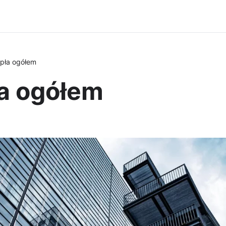
pła ogółem
a ogółem