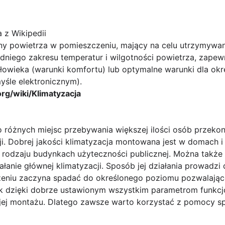
a z Wikipedii
any powietrza w pomieszczeniu, mający na celu utrzymyw
edniego zakresu temperatur i wilgotności powietrza, zape
złowieka (warunki komfortu) lub optymalne warunki dla ok
śle elektronicznym).
org/wiki/Klimatyzacja
różnych miejsc przebywania większej ilości osób przekonuj
i. Dobrej jakości klimatyzacja montowana jest w domach i
rodzaju budynkach użyteczności publicznej. Można także 
nie głównej klimatyzacji. Sposób jej działania prowadzi 
zeniu zaczyna spadać do określonego poziomu pozwalają
tak dzięki dobrze ustawionym wszystkim parametrom funkcj
jej montażu. Dlatego zawsze warto korzystać z pomocy s