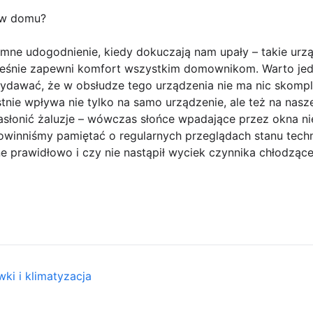
i w domu?
mne udogodnienie, kiedy dokuczają nam upały – takie urzą
eśnie zapewni komfort wszystkim domownikom. Warto jedn
wydawać, że w obsłudze tego urządzenia nie ma nic skom
stnie wpływa nie tylko na samo urządzenie, ale też na na
asłonić żaluzje – wówczas słońce wpadające przez okna n
winniśmy pamiętać o regularnych przeglądach stanu tech
e prawidłowo i czy nie nastąpił wyciek czynnika chłodząc
ki i klimatyzacja