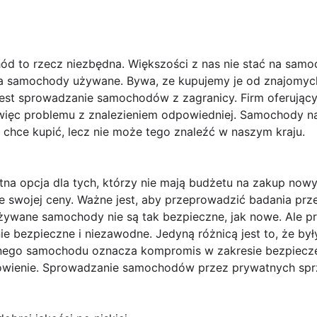
 to rzecz niezbędna. Większości z nas nie stać na samo
na samochody używane. Bywa, ze kupujemy je od znajomych
jest sprowadzanie samochodów z zagranicy. Firm oferującyc
więc problemu z znalezieniem odpowiedniej. Samochody n
 chce kupić, lecz nie może tego znaleźć w naszym kraju.
a opcja dla tych, którzy nie mają budżetu na zakup nowy
 swojej ceny. Ważne jest, aby przeprowadzić badania pr
żywane samochody nie są tak bezpieczne, jak nowe. Ale pr
bezpieczne i niezawodne. Jedyną różnicą jest to, że były
nego samochodu oznacza kompromis w zakresie bezpieczeń
ówienie. Sprowadzanie samochodów przez prywatnych sp