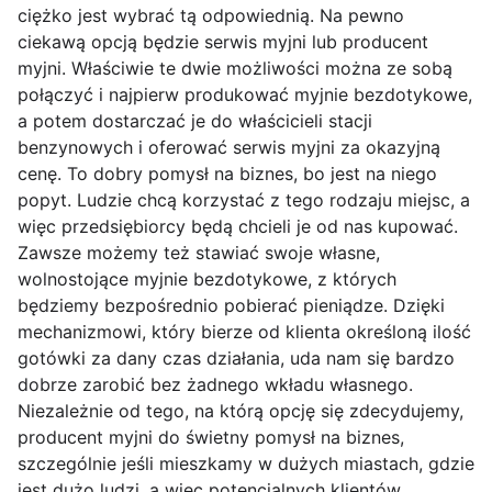
ciężko jest wybrać tą odpowiednią. Na pewno
ciekawą opcją będzie serwis myjni lub producent
myjni. Właściwie te dwie możliwości można ze sobą
połączyć i najpierw produkować myjnie bezdotykowe,
a potem dostarczać je do właścicieli stacji
benzynowych i oferować serwis myjni za okazyjną
cenę. To dobry pomysł na biznes, bo jest na niego
popyt. Ludzie chcą korzystać z tego rodzaju miejsc, a
więc przedsiębiorcy będą chcieli je od nas kupować.
Zawsze możemy też stawiać swoje własne,
wolnostojące myjnie bezdotykowe, z których
będziemy bezpośrednio pobierać pieniądze. Dzięki
mechanizmowi, który bierze od klienta określoną ilość
gotówki za dany czas działania, uda nam się bardzo
dobrze zarobić bez żadnego wkładu własnego.
Niezależnie od tego, na którą opcję się zdecydujemy,
producent myjni do świetny pomysł na biznes,
szczególnie jeśli mieszkamy w dużych miastach, gdzie
jest dużo ludzi, a więc potencjalnych klientów.