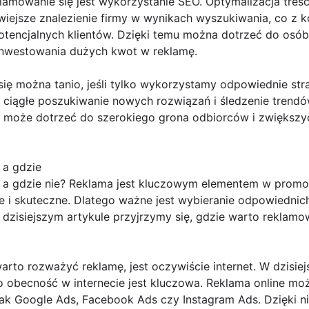
lamowanie się jest wykorzystanie SEO. Optymalizacja tre
wiejsze znalezienie firmy w wynikach wyszukiwania, co z k
potencjalnych klientów. Dzięki temu można dotrzeć do osó
inwestowania dużych kwot w reklamę.
ę można tanio, jeśli tylko wykorzystamy odpowiednie stra
, ciągłe poszukiwanie nowych rozwiązań i śledzenie trend
o może dotrzeć do szerokiego grona odbiorców i zwiększ
 a gdzie
a gdzie nie? Reklama jest kluczowym elementem w promocji
 i skuteczne. Dlatego ważne jest wybieranie odpowiednich
dzisiejszym artykule przyjrzymy się, gdzie warto reklamowa
rto rozważyć reklamę, jest oczywiście internet. W dzisie
go obecność w internecie jest kluczowa. Reklama online m
 jak Google Ads, Facebook Ads czy Instagram Ads. Dzięki 