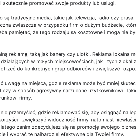
i skutecznie promować swoje produkty lub usługi.
są tradycyjne media, takie jak telewizja, radio czy pras
czna zwłaszcza w przypadku firm o dużym budżecie, któr
eba pamiętać, że tego rodzaju są kosztowne i mogą nie b
lną reklamę, taką jak banery czy ulotki. Reklama lokalna
 działających w małych miejscowościach, jak i tych zloka
 dotrzeć do konkretnych grup odbiorców i zwiększyć rozpo
ć uwagę na miejsca, gdzie reklama może być mniej skute
l czy w sposób agresywny narzucone użytkownikowi. Taki
runkowi firmy.
ie przemyśleć, gdzie reklamować się, aby osiągnąć najle
korzyści i zwiększyć widoczność firmy, natomiast niewłaś
. Dlatego zanim zdecydujesz się na promocję swojego bizne
e i wybrać te najbardziej efektywne dla Twojej firmy.