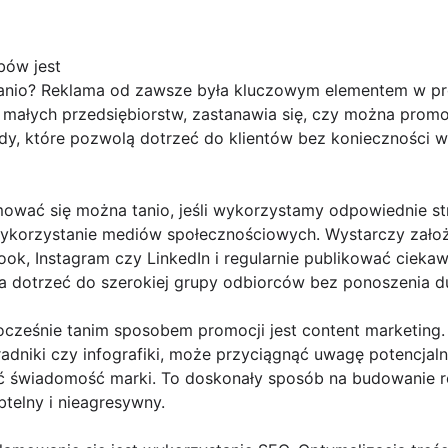
bów jest
anio? Reklama od zawsze była kluczowym elementem w pr
 małych przedsiębiorstw, zastanawia się, czy można promo
ody, które pozwolą dotrzeć do klientów bez konieczności 
ować się można tanio, jeśli wykorzystamy odpowiednie str
ykorzystanie mediów społecznościowych. Wystarczy założy
ook, Instagram czy LinkedIn i regularnie publikować cieka
na dotrzeć do szerokiej grupy odbiorców bez ponoszenia 
ocześnie tanim sposobem promocji jest content marketing
poradniki czy infografiki, może przyciągnąć uwagę potencja
ć świadomość marki. To doskonały sposób na budowanie rela
telny i nieagresywny.