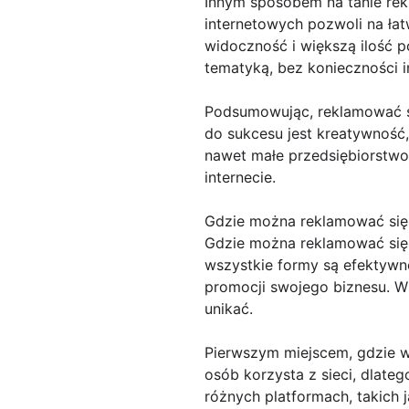
Innym sposobem na tanie rek
internetowych pozwoli na łat
widoczność i większą ilość 
tematyką, bez konieczności 
Podsumowując, reklamować si
do sukcesu jest kreatywność
nawet małe przedsiębiorstw
internecie.
Gdzie można reklamować się
Gdzie można reklamować się 
wszystkie formy są efektywne
promocji swojego biznesu. W 
unikać.
Pierwszym miejscem, gdzie wa
osób korzysta z sieci, dlate
różnych platformach, takich