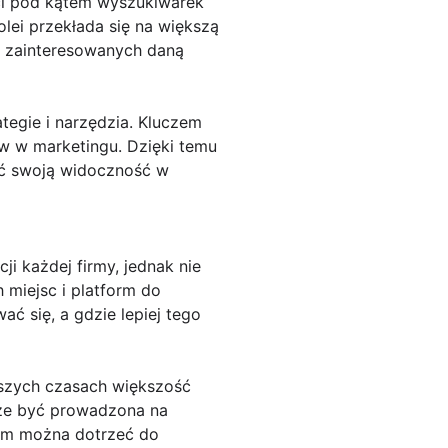
ści pod kątem wyszukiwarek
olei przekłada się na większą
b zainteresowanych daną
tegie i narzędzia. Kluczem
ów w marketingu. Dzięki temu
yć swoją widoczność w
 każdej firmy, jednak nie
 miejsc i platform do
ć się, a gdzie lepiej tego
jszych czasach większość
oże być prowadzona na
nim można dotrzeć do