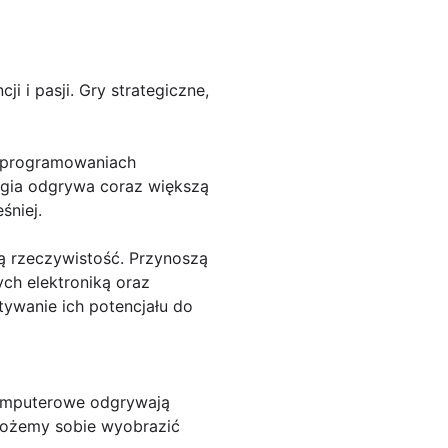
i i pasji. Gry strategiczne,
oprogramowaniach
ogia odgrywa coraz większą
śniej.
ą rzeczywistość. Przynoszą
ch elektroniką oraz
tywanie ich potencjału do
komputerowe odgrywają
 możemy sobie wyobrazić