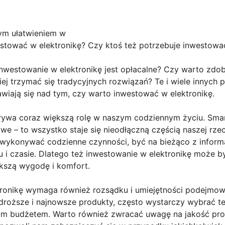
ym ułatwieniem w
estować w elektronikę? Czy ktoś też potrzebuje inwestowa
inwestowanie w elektronikę jest opłacalne? Czy warto zd
ej trzymać się tradycyjnych rozwiązań? Te i wiele innych p
wiają się nad tym, czy warto inwestować w elektronikę.
ywa coraz większą rolę w naszym codziennym życiu. Smartf
we – to wszystko staje się nieodłączną częścią naszej rzec
 wykonywać codzienne czynności, być na bieżąco z inform
 i czasie. Dlatego też inwestowanie w elektronikę może b
kszą wygodę i komfort.
ronikę wymaga również rozsądku i umiejętności podejmowa
oższe i najnowsze produkty, często wystarczy wybrać te, 
ym budżetem. Warto również zwracać uwagę na jakość prod