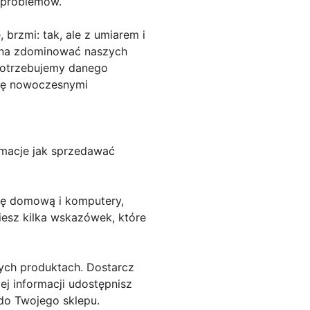
 problemów.
brzmi: tak, ale z umiarem i
inna zdominować naszych
 potrzebujemy danego
się nowoczesnymi
rmacje jak sprzedawać
gię domową i komputery,
ziesz kilka wskazówek, które
ych produktach. Dostarcz
cej informacji udostępnisz
do Twojego sklepu.