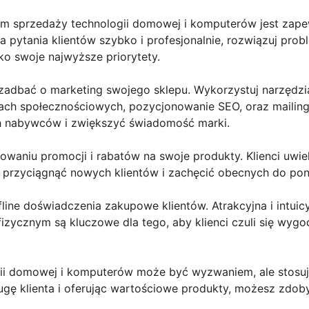
 sprzedaży technologii domowej i komputerów jest zapewn
na pytania klientów szybko i profesjonalnie, rozwiązuj pr
jako swoje najwyższe priorytety.
zadbać o marketing swojego sklepu. Wykorzystuj narzędzia
h społecznościowych, pozycjonowanie SEO, oraz mailingi
ch nabywców i zwiększyć świadomość marki.
owaniu promocji i rabatów na swoje produkty. Klienci uwie
ą przyciągnąć nowych klientów i zachęcić obecnych do p
fline doświadczenia zakupowe klientów. Atrakcyjna i intuic
fizycznym są kluczowe dla tego, aby klienci czuli się wygo
ii domowej i komputerów może być wyzwaniem, ale stosuj
gę klienta i oferując wartościowe produkty, możesz zdobyć