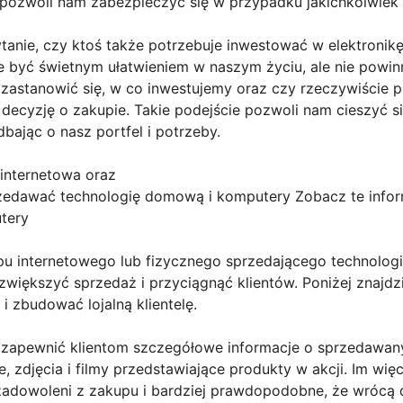
 pozwoli nam zabezpieczyć się w przypadku jakichkolwiek
anie, czy ktoś także potrzebuje inwestować w elektronikę, 
e być świetnym ułatwieniem w naszym życiu, ale nie pow
 zastanowić się, w co inwestujemy oraz czy rzeczywiście
decyzję o zakupie. Takie podejście pozwoli nam cieszyć 
bając o nasz portfel i potrzeby.
a internetowa oraz
rzedawać technologię domową i komputery Zobacz te info
tery
lepu internetowego lub fizycznego sprzedającego technolo
 zwiększyć sprzedaż i przyciągnąć klientów. Poniżej znajd
 zbudować lojalną klientelę.
y zapewnić klientom szczegółowe informacje o sprzedawan
e, zdjęcia i filmy przedstawiające produkty w akcji. Im wię
 zadowoleni z zakupu i bardziej prawdopodobne, że wrócą 