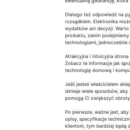
ewentualną gwarancję, która
Dlatego też odpowiedź na pyt
rozsądkiem. Elektronika moż
wydatków ani decyzji. Warto
produktu, zanim podejmiemy 
technologiami, jednocześnie d
Atrakcyjna i intuicyjna stron
Zobacz te informacje jak sp
technologię domową i kompu
Jeśli jesteś właścicielem sk
istnieje wiele sposobów, aby
pomogą Ci zwiększyć obroty i
Po pierwsze, ważne jest, ab
opisy, specyfikacje techniczn
klientom, tym bardziej będą